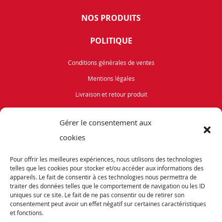
NOS PRODUITS
POLITIQUE
Conditions générales de ventes
Mentions légales
Livraison et retour produit
Politique de cookies (UE)
Gérer le consentement aux
Vélos de Route
cookies
VTT
Pour offrir les meilleures expériences, nous utilisons des technologies
Occasions
telles que les cookies pour stocker et/ou accéder aux informations des
appareils. Le fait de consentir à ces technologies nous permettra de
traiter des données telles que le comportement de navigation ou les ID
ABONNEZ-VOUS
uniques sur ce site. Le fait de ne pas consentir ou de retirer son
consentement peut avoir un effet négatif sur certaines caractéristiques
et fonctions.
Recevez notre newsletter et tenez vous informés de nos dernières offres et