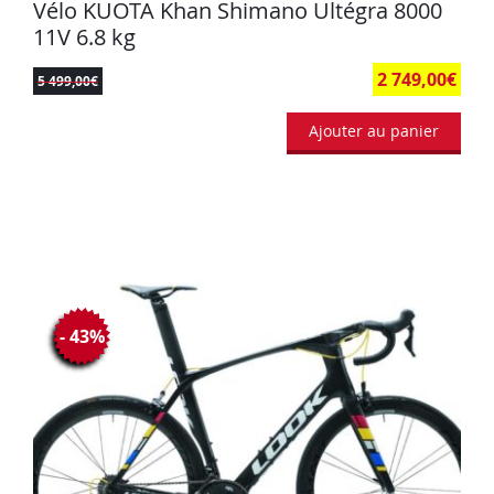
Vélo KUOTA Khan Shimano Ultégra 8000
11V 6.8 kg
2 749,00
€
5 499,00
€
Ajouter au panier
- 43%