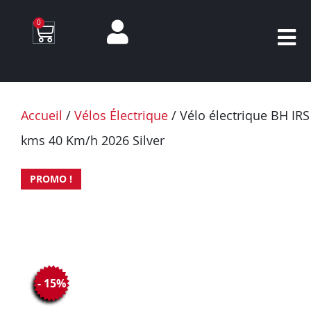
0
Accueil
/
Vélos Électrique
/ Vélo électrique BH I
kms 40 Km/h 2026 Silver
PROMO !
- 15%