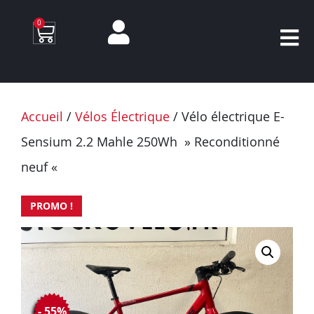
0
Accueil
/
Vélos Électrique
/ Vélo électrique E-
Sensium 2.2 Mahle 250Wh » Reconditionné
neuf «
PROMO !
- 55%