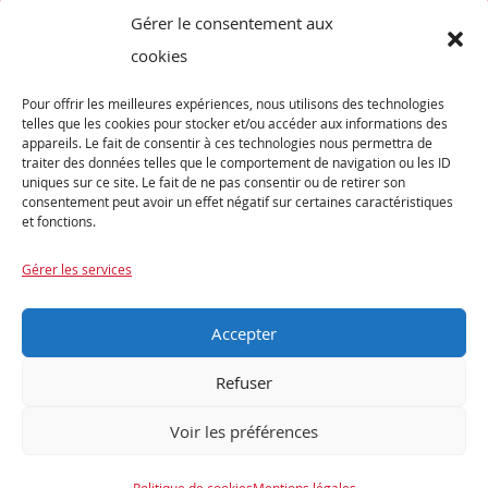
Gérer le consentement aux
Vélos de Route
cookies
VTT
Pour offrir les meilleures expériences, nous utilisons des technologies
Occasions
telles que les cookies pour stocker et/ou accéder aux informations des
appareils. Le fait de consentir à ces technologies nous permettra de
traiter des données telles que le comportement de navigation ou les ID
ABONNEZ-VOUS
uniques sur ce site. Le fait de ne pas consentir ou de retirer son
consentement peut avoir un effet négatif sur certaines caractéristiques
et fonctions.
Recevez notre newsletter et tenez vous informés de nos dernières offres et
promotions exceptionnelles.
Gérer les services
Accepter
Refuser
Voir les préférences
Encore une réalisation