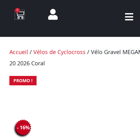
0
Accueil
/
Vélos de Cyclocross
/ Vélo Gravel MEG
20 2026 Coral
PROMO !
- 16%