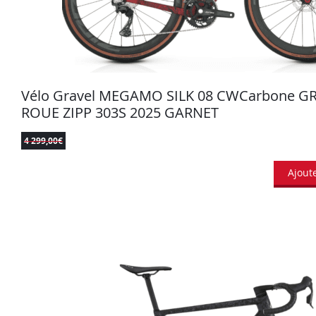
Vélo Gravel MEGAMO SILK 08 CWCarbone GR
ROUE ZIPP 303S 2025 GARNET
4 299,00
€
Ajout