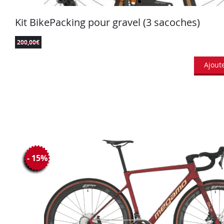
Kit BikePacking pour gravel (3 sacoches)
200,00
€
Ajout
- 15%