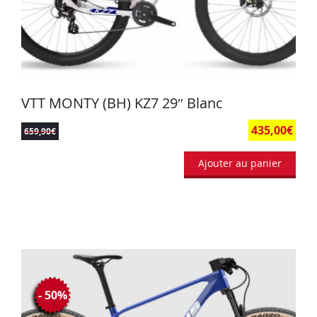
VTT MONTY (BH) KZ7 29″ Blanc
435,00
€
659,90
€
Ajouter au panier
- 50%