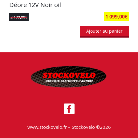
Déore 12V Noir oil
1 099,00
€
2 199,00
€
Ajouter au panier
www.stockovelo.fr – Stockovelo ©2026