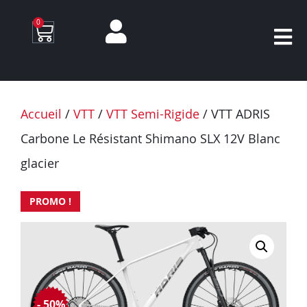
0
Accueil
/
VTT
/
VTT Semi-Rigide
/ VTT ADRIS
Carbone Le Résistant Shimano SLX 12V Blanc
glacier
PROMO !
- 50%