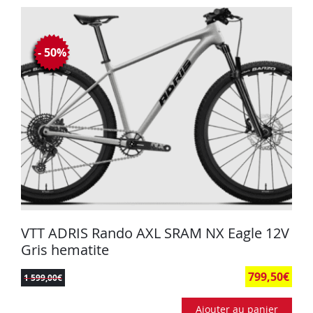
- 50%
VTT ADRIS Rando AXL SRAM NX Eagle 12V
Gris hematite
799,50
€
1 599,00
€
Ajouter au panier