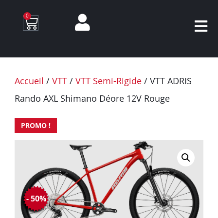
0
Accueil
/
VTT
/
VTT Semi-Rigide
/ VTT ADRIS
Rando AXL Shimano Déore 12V Rouge
PROMO !
- 50%