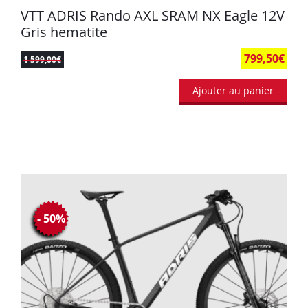
VTT ADRIS Rando AXL SRAM NX Eagle 12V
Gris hematite
799,50
€
1 599,00
€
Ajouter au panier
- 50%