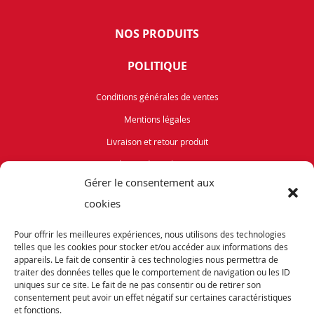
NOS PRODUITS
POLITIQUE
Conditions générales de ventes
Mentions légales
Livraison et retour produit
Politique de cookies (UE)
Gérer le consentement aux
Vélos de Route
cookies
VTT
Pour offrir les meilleures expériences, nous utilisons des technologies
Occasions
telles que les cookies pour stocker et/ou accéder aux informations des
appareils. Le fait de consentir à ces technologies nous permettra de
traiter des données telles que le comportement de navigation ou les ID
ABONNEZ-VOUS
uniques sur ce site. Le fait de ne pas consentir ou de retirer son
consentement peut avoir un effet négatif sur certaines caractéristiques
et fonctions.
Recevez notre newsletter et tenez vous informés de nos dernières offres et