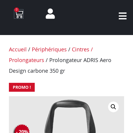
0
Accueil
/
Périphériques
/
Cintres /
Prolongateurs
/ Prolongateur ADRIS Aero
Design carbone 350 gr
PROMO !
- 20%