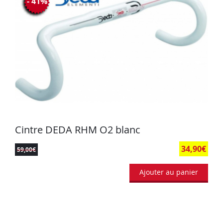
- 41%
Cintre DEDA RHM O2 blanc
34,90
€
59,00
€
Ajouter au panier