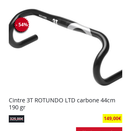
- 54%
Cintre 3T ROTUNDO LTD carbone 44cm
190 gr
149,00
€
325,00
€