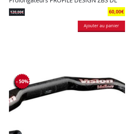
Prolongateurs PROFILE DESIGN ZBS DL
60,00
€
120,00
€
Ajouter au panier
- 50%